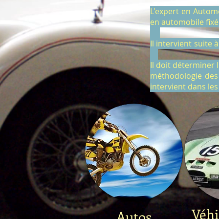
L'expert en Automo
en automo
​Il intervient suit
Il doit déterminer 
méthodologie des r
intervi
Véhi
Autos