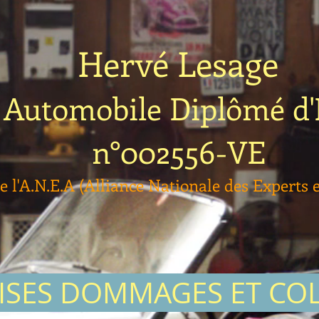
Hervé Lesage
 Automobile Diplômé d'
n°002556-VE
 l'A.N.E.A (Alliance Nationale des Experts 
ISES DOMMAGES ET COL