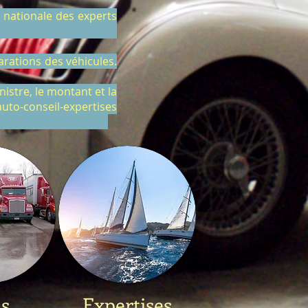
e nationale des experts
 transports.
parations des véhicules.
nistre, le montant et la
uto-conseil-expertises
ivantes :
ds
Expertises