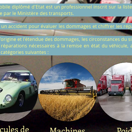
bile diplômé d'Etat est un professionnel inscrit sur la list
bile fixée par le Ministère des
e à un accident pour évaluer les dommages et chiffrer les ré
l'origine et l'étendue des dommages, les circonstances du si
éparations nécessaires à la remise en état du véhicule, a
ent dans les catégories su
cules de
Machines
Poi